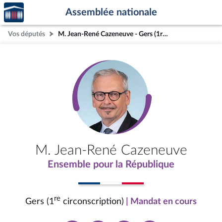
Accèder
Aller au contenu
Aller en bas de la page
Assemblée nationale
à la
page
Vos députés
M. Jean-René Cazeneuve - Gers (1re circonscription)
d'accueil
M. Jean-René Cazeneuve
Ensemble pour la République
re
Gers (1
circonscription)
| Mandat en cours