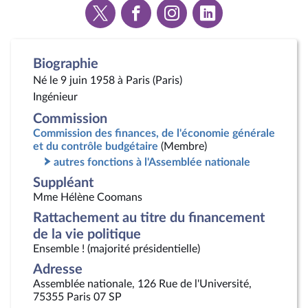
Voir
Voir
Voir
Voir
la
la
la
la
page
page
page
page
Twitter
Facebook
Instagram
Linkedin
Biographie
Né le 9 juin 1958 à Paris (Paris)
Ingénieur
Commission
Commission des finances, de l'économie générale
et du contrôle budgétaire
(Membre)
autres fonctions à l'Assemblée nationale
Suppléant
Mme Hélène Coomans
Rattachement au titre du financement
de la vie politique
Ensemble ! (majorité présidentielle)
Adresse
Assemblée nationale, 126 Rue de l'Université,
75355 Paris 07 SP