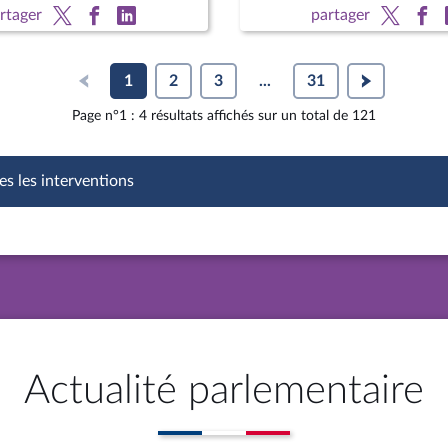
nouvelle loi postale
rtager
partager
1
2
3
...
31
Page n°1 : 4 résultats affichés sur un total de 121
es les interventions
Actualité parlementaire