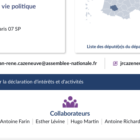
vie politique
aris 07 SP
Liste des député(e)s du dé
an-rene.cazeneuve@assemblee-nationale.fr
jrcazene
 la déclaration d'intérêts et d'activités
Collaborateurs
Antoine Farin
Esther Lévine
Hugo Martin
Antoine Richar