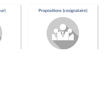
ur)
Propositions (cosignataire)
Positions de vote