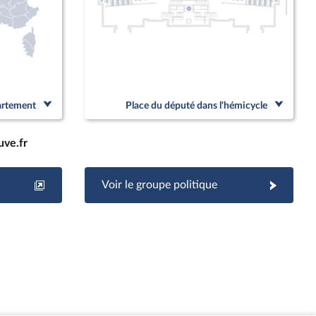
Linked
partement
Place du député dans l'hémicycle
uve.fr
Voir le groupe politique
d