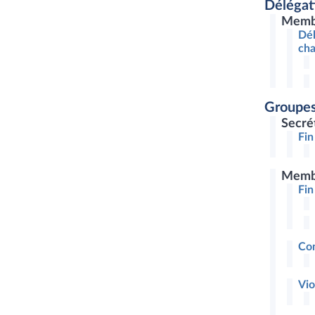
Délégat
Memb
Dél
cha
Groupes
Secré
Fin
Memb
Fin
Con
Vio