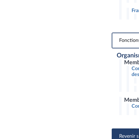
Fra
Fonction
Organis
Membr
Com
des
Membr
Con
Revenir s