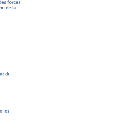
des forces
 ou de la
hat du
e les