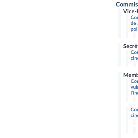
Commiss
Vice-
Com
de 
pol
Secré
Com
cin
Memb
Com
vul
l’i
Com
cin