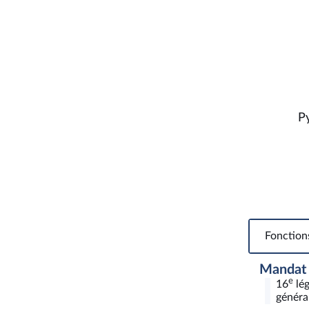
P
Fonction
Mandat
e
16
lég
général