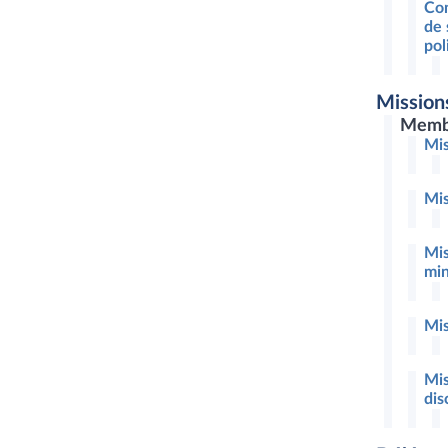
Com
de 
pol
Mission
Memb
Mis
Mis
Mis
min
Mis
Mis
dis