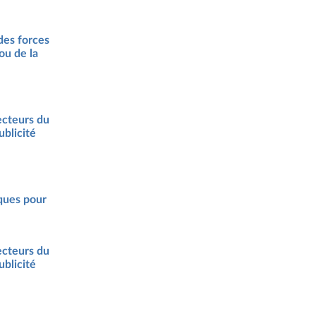
des forces
 ou de la
ecteurs du
ublicité
sques pour
ecteurs du
ublicité