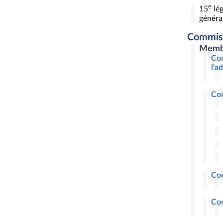
e
15
lég
général
Commis
Memb
Com
l'a
Com
Com
Com