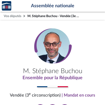
Accèder
Aller au contenu
Aller en bas de la page
Assemblée nationale
à la
page
Vos députés
M. Stéphane Buchou - Vendée (3e circonscription)
d'accueil
M. Stéphane Buchou
Ensemble pour la République
e
Vendée (3
circonscription)
| Mandat en cours