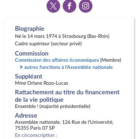
Voir
Voir
Voir
la
la
la
page
page
page
Twitter
Facebook
Instagram
Biographie
Né le 14 mars 1974 à Strasbourg (Bas-Rhin)
Cadre supérieur (secteur privé)
Commission
Commission des affaires économiques
(Membre)
autres fonctions à l'Assemblée nationale
Suppléant
Mme Orlane Rozo-Lucas
Rattachement au titre du financement
de la vie politique
Ensemble ! (majorité présidentielle)
Adresse
Assemblée nationale, 126 Rue de l'Université,
75355 Paris 07 SP
En circonscription :