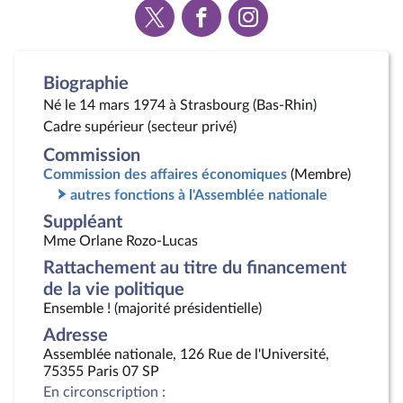
Voir
Voir
Voir
la
la
la
page
page
page
Twitter
Facebook
Instagram
Biographie
Né le 14 mars 1974 à Strasbourg (Bas-Rhin)
Cadre supérieur (secteur privé)
Commission
Commission des affaires économiques
(Membre)
autres fonctions à l'Assemblée nationale
Suppléant
Mme Orlane Rozo-Lucas
Rattachement au titre du financement
de la vie politique
Ensemble ! (majorité présidentielle)
Adresse
Assemblée nationale, 126 Rue de l'Université,
75355 Paris 07 SP
En circonscription :