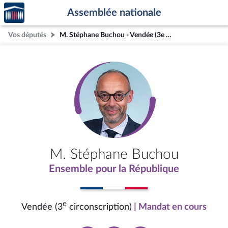
Accèder
Aller au contenu
Aller en bas de la page
Assemblée nationale
à la
page
Vos députés
M. Stéphane Buchou - Vendée (3e circonscription)
d'accueil
M. Stéphane Buchou
Ensemble pour la République
e
Vendée (3
circonscription)
| Mandat en cours