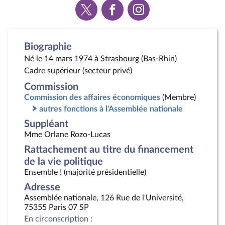
Voir
Voir
Voir
la
la
la
page
page
page
Twitter
Facebook
Instagram
Biographie
Né le 14 mars 1974 à Strasbourg (Bas-Rhin)
Cadre supérieur (secteur privé)
Commission
Commission des affaires économiques
(Membre)
autres fonctions à l'Assemblée nationale
Suppléant
Mme Orlane Rozo-Lucas
Rattachement au titre du financement
de la vie politique
Ensemble ! (majorité présidentielle)
Adresse
Assemblée nationale, 126 Rue de l'Université,
75355 Paris 07 SP
En circonscription :