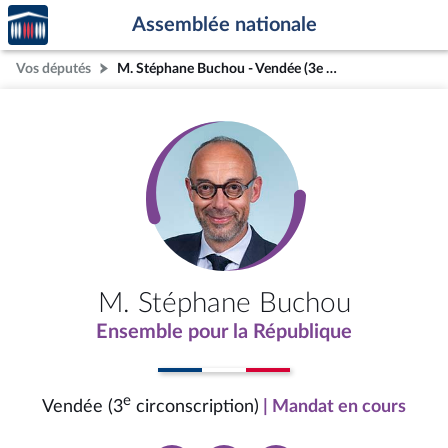
Accèder
Aller au contenu
Aller en bas de la page
Assemblée nationale
à la
page
Vos députés
M. Stéphane Buchou - Vendée (3e circonscription)
d'accueil
M. Stéphane Buchou
Ensemble pour la République
e
Vendée (3
circonscription)
| Mandat en cours