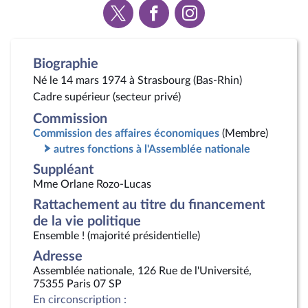
Voir
Voir
Voir
la
la
la
page
page
page
Twitter
Facebook
Instagram
Biographie
Né le 14 mars 1974 à Strasbourg (Bas-Rhin)
Cadre supérieur (secteur privé)
Commission
Commission des affaires économiques
(Membre)
autres fonctions à l'Assemblée nationale
Suppléant
Mme Orlane Rozo-Lucas
Rattachement au titre du financement
de la vie politique
Ensemble ! (majorité présidentielle)
Adresse
Assemblée nationale, 126 Rue de l'Université,
75355 Paris 07 SP
En circonscription :