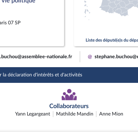
vie politique
aris 07 SP
Liste des député(e)s du dé
.buchou@assemblee-nationale.fr
@
stephane.buchou@e
 la déclaration d'intérêts et d'activités
Collaborateurs
Yann Legargeant
Mathilde Mandin
Anne Mion