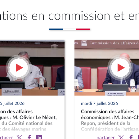
ntions en commission et e
 juillet 2026
mardi 7 juillet 2026
on des affaires
Commission des affaires
es : M. Olivier Le Nézet,
économiques : M. Jean-Ch
 du Comité national des
Repon, président de la
 des élevages marins
Confédération de l'artisan
petites entreprises du bâ
rtager
partager