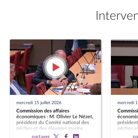
Interve
mercredi 15 juillet 2026
mercredi 15
Commission des affaires
Commissi
économiques : M. Olivier Le Nézet,
économiqu
président du Comité national des
président
pêches et des élevages marins
pêches et
partager
pa