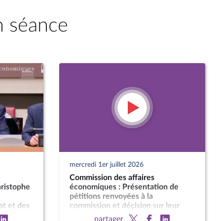
n séance
mercredi 1er juillet 2026
Commission des affaires
ristophe
économiques : Présentation de
pétitions renvoyées à la
at et des
commission et décision sur leur
timent
classement ou leur examen
partager