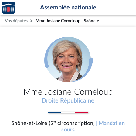
Accèder
Aller au contenu
Aller en bas de la page
Assemblée nationale
à la
page
Vos députés
Mme Josiane Corneloup - Saône-et-Loire (2e circonscription)
d'accueil
Mme Josiane Corneloup
Droite Républicaine
e
Saône-et-Loire (2
circonscription)
| Mandat en
cours