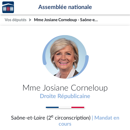
Accèder
Aller au contenu
Aller en bas de la page
Assemblée nationale
à la
page
Vos députés
Mme Josiane Corneloup - Saône-et-Loire (2e circonscription)
d'accueil
Mme Josiane Corneloup
Droite Républicaine
e
Saône-et-Loire (2
circonscription)
| Mandat en
cours