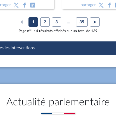
des familles, de l’autonom
rtager
partager
personnes handicapées
1
2
3
...
35
Page n°1 : 4 résultats affichés sur un total de 139
es les interventions
Actualité parlementaire