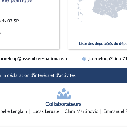
vie politique
aris 07 SP
x
Liste des député(e)s du dé
corneloup@assemblee-nationale.fr
@
jcorneloup2circo7
 la déclaration d'intérêts et d'activités
Collaborateurs
abelle Lenglain
Lucas Leruste
Clara Martinovic
Emmanuel 