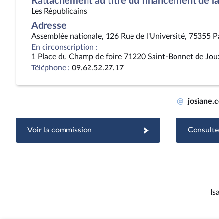
Rattachement au titre du financement de la 
Les Républicains
Adresse
Assemblée nationale, 126 Rue de l'Université, 75355 P
En circonscription :
1 Place du Champ de foire 71220 Saint-Bonnet de Jou
Téléphone :
09.62.52.27.17
@
josiane.
Voir la commission
Consulter
Is