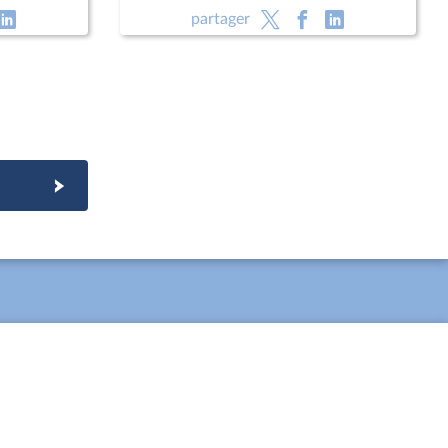
ie et des
partager