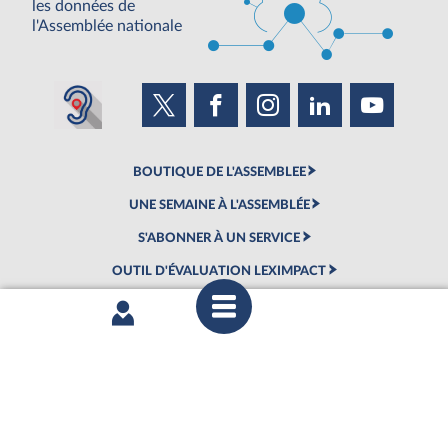
les données de
l'Assemblée nationale
BOUTIQUE DE L'ASSEMBLEE
UNE SEMAINE À L'ASSEMBLÉE
S'ABONNER À UN SERVICE
OUTIL D'ÉVALUATION LEXIMPACT
©Tous droits réservés Assemblée nationale 2019
Mentions légales
|
Accessibilité : partiellement conforme
|
Contacter le webmestre
|
Fils RSS
|
Gestion des cookies
Assemblée nationale - 126 Rue de l'Université, 75355 Paris 07 SP -
Standard 01 40 63 60 00