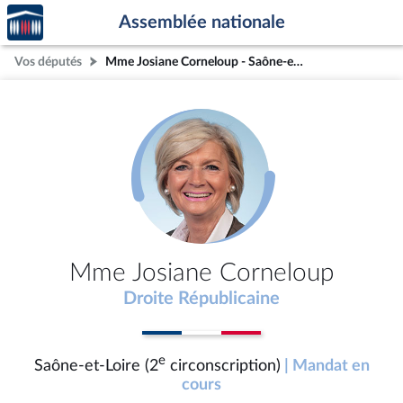
Accèder
Aller au contenu
Aller en bas de la page
Assemblée nationale
à la
page
Vos députés
Mme Josiane Corneloup - Saône-et-Loire (2e circonscription)
d'accueil
Mme Josiane Corneloup
Droite Républicaine
e
Saône-et-Loire (2
circonscription)
| Mandat en
cours