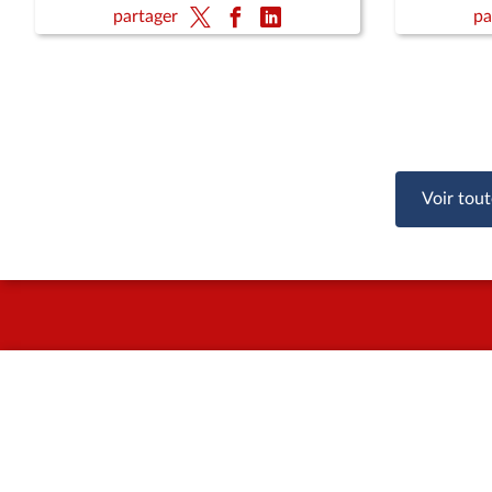
(CMP)
public (su
partager
pa
vie (lectu
des enfa
Voir tout