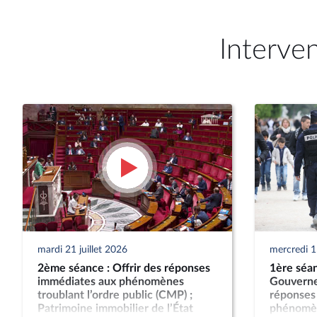
Interve
mardi 21 juillet 2026
mercredi 15
2ème séance : Offrir des réponses
1ère séan
immédiates aux phénomènes
Gouverne
troublant l’ordre public (CMP) ;
réponses
Patrimoine immobilier de l’État
phénomèn