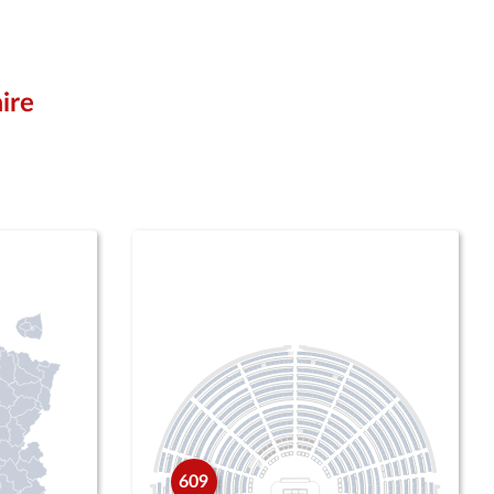
ire
609