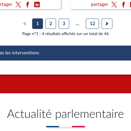
ite) (vote solennel) ; Fin de
rtager
partager
re définitive) ; Protection
nts
1
2
3
...
12
Page n°1 : 4 résultats affichés sur un total de 46
es les interventions
Actualité parlementaire