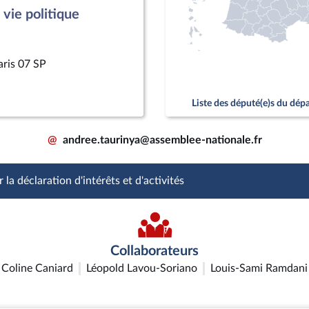
vie politique
aris 07 SP
Liste des député(e)s du dé
@
andree.taurinya@assemblee-nationale.fr
 la déclaration d'intérêts et d'activités
Collaborateurs
Coline Caniard
Léopold Lavou-Soriano
Louis-Sami Ramdani