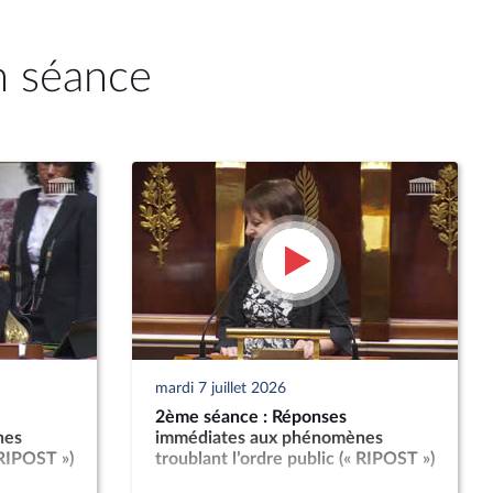
n séance
mardi 7 juillet 2026
2ème séance : Réponses
nes
immédiates aux phénomènes
 RIPOST »)
troublant l’ordre public (« RIPOST »)