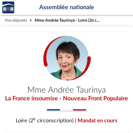
Accèder
Aller au contenu
Aller en bas de la page
Assemblée nationale
à la
page
Vos députés
Mme Andrée Taurinya - Loire (2e circonscription)
d'accueil
Mme Andrée Taurinya
La France insoumise - Nouveau Front Populaire
e
Loire (2
circonscription)
| Mandat en cours