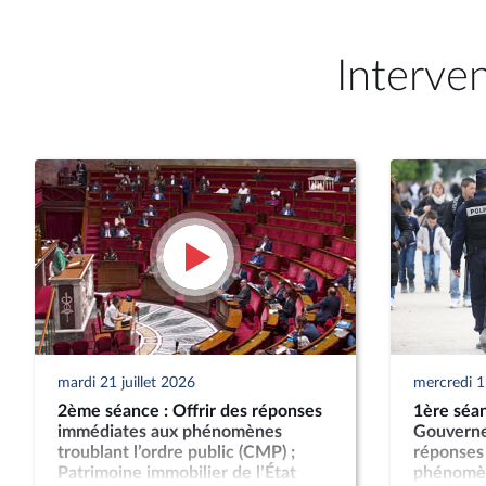
Interve
mardi 21 juillet 2026
mercredi 15
2ème séance : Offrir des réponses
1ère séan
immédiates aux phénomènes
Gouverne
troublant l’ordre public (CMP) ;
réponses
Patrimoine immobilier de l’État
phénomèn