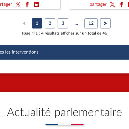
ite) (vote solennel) ; Fin de
rtager
partager
re définitive) ; Protection
nts
1
2
3
...
12
Page n°1 : 4 résultats affichés sur un total de 46
es les interventions
Actualité parlementaire