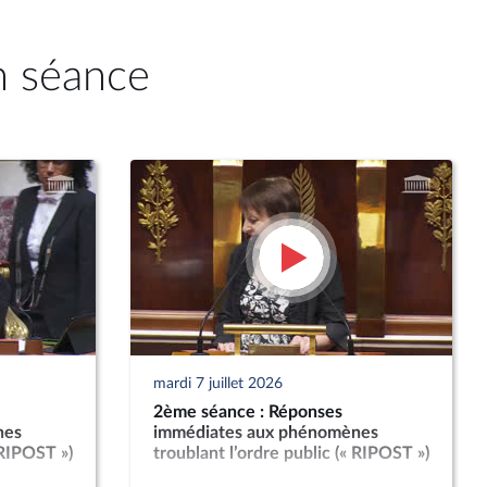
n séance
mardi 7 juillet 2026
2ème séance : Réponses
nes
immédiates aux phénomènes
 RIPOST »)
troublant l’ordre public (« RIPOST »)