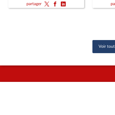
(CMP)
public (su
partager
pa
vie (lectu
des enfa
Voir tout