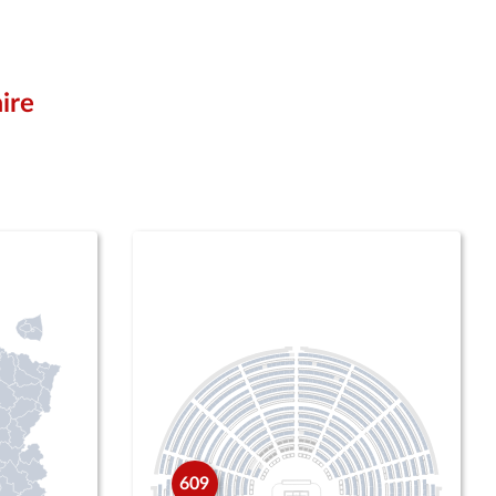
ire
609