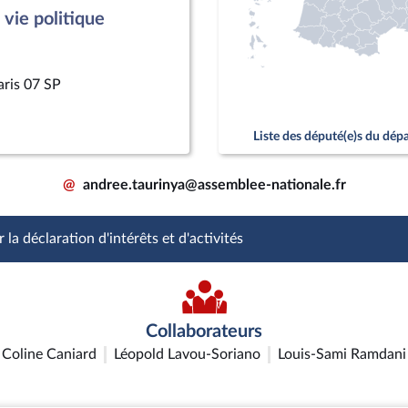
vie politique
aris 07 SP
Liste des député(e)s du dé
@
andree.taurinya@assemblee-nationale.fr
 la déclaration d'intérêts et d'activités
Collaborateurs
Coline Caniard
Léopold Lavou-Soriano
Louis-Sami Ramdani