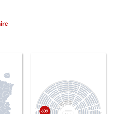
ire
609