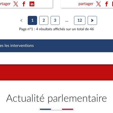
ite) (vote solennel) ; Fin de
rtager
partager
re définitive) ; Protection
nts
1
2
3
...
12
Page n°1 : 4 résultats affichés sur un total de 46
es les interventions
Actualité parlementaire