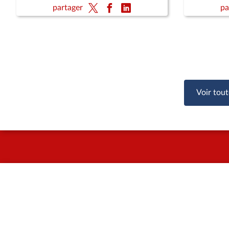
(CMP)
public (su
partager
pa
vie (lectu
des enfa
Voir tout