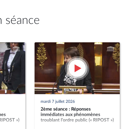
n séance
mardi 7 juillet 2026
2ème séance : Réponses
nes
immédiates aux phénomènes
 RIPOST »)
troublant l’ordre public (« RIPOST »)