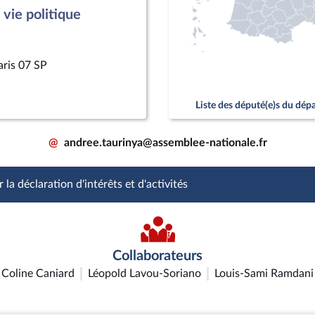
vie politique
aris 07 SP
Liste des député(e)s du dé
@
andree.taurinya@assemblee-nationale.fr
 la déclaration d'intérêts et d'activités
Collaborateurs
Coline Caniard
Léopold Lavou-Soriano
Louis-Sami Ramdani