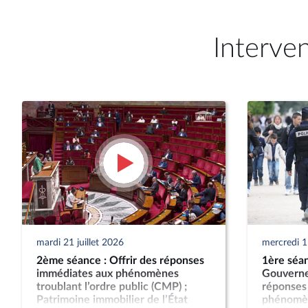
Interve
mardi 21 juillet 2026
mercredi 15
2ème séance : Offrir des réponses
1ère séan
immédiates aux phénomènes
Gouverne
troublant l’ordre public (CMP) ;
réponses
Patrimoine immobilier de l’État
phénomèn