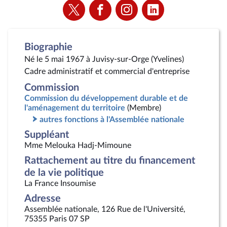
Voir
Voir
Voir
Voir
la
la
la
la
page
page
page
page
Twitter
Facebook
Instagram
Linkedin
Biographie
Né le 5 mai 1967 à Juvisy-sur-Orge (Yvelines)
Cadre administratif et commercial d'entreprise
Commission
Commission du développement durable et de
l'aménagement du territoire
(Membre)
autres fonctions à l'Assemblée nationale
Suppléant
Mme Melouka Hadj-Mimoune
Rattachement au titre du financement
de la vie politique
La France Insoumise
Adresse
Assemblée nationale, 126 Rue de l'Université,
75355 Paris 07 SP