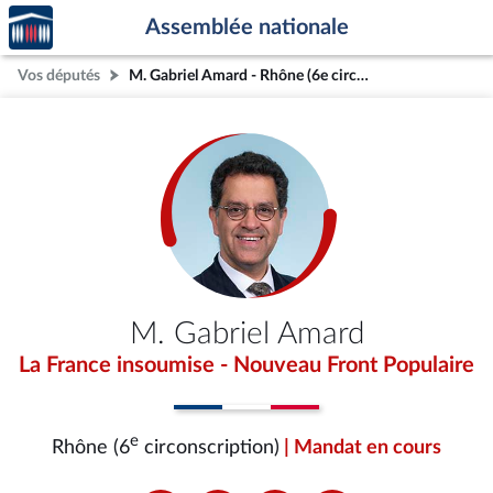
Accèder
Aller au contenu
Aller en bas de la page
Assemblée nationale
à la
page
Vos députés
M. Gabriel Amard - Rhône (6e circonscription)
d'accueil
M. Gabriel Amard
La France insoumise - Nouveau Front Populaire
e
Rhône (6
circonscription)
| Mandat en cours