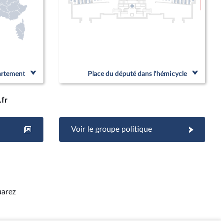
Linked
partement
Place du député dans l'hémicycle
.fr
Voir le groupe politique
uarez