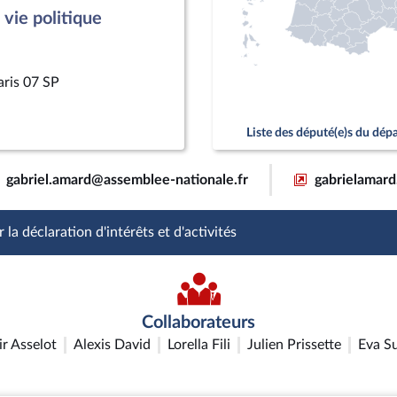
vie politique
aris 07 SP
Liste des député(e)s du dé
gabriel.amard@assemblee-nationale.fr
gabrielamard
 la déclaration d'intérêts et d'activités
Collaborateurs
r Asselot
Alexis David
Lorella Fili
Julien Prissette
Eva S