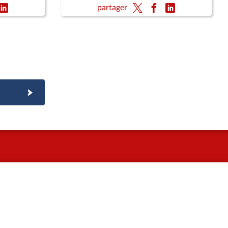
sont sortis définitivement du circuit
partager
de la chaîne alimentaire