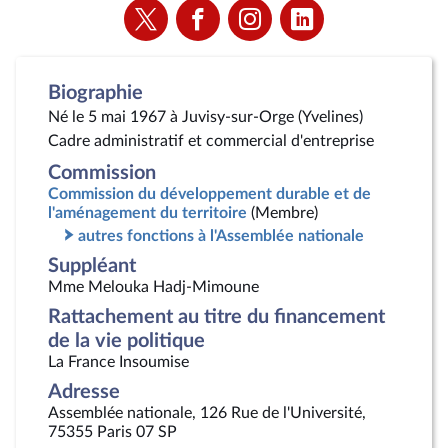
Voir
Voir
Voir
Voir
la
la
la
la
page
page
page
page
Twitter
Facebook
Instagram
Linkedin
Biographie
Né le 5 mai 1967 à Juvisy-sur-Orge (Yvelines)
Cadre administratif et commercial d'entreprise
Commission
Commission du développement durable et de
l'aménagement du territoire
(Membre)
autres fonctions à l'Assemblée nationale
Suppléant
Mme Melouka Hadj-Mimoune
Rattachement au titre du financement
de la vie politique
La France Insoumise
Adresse
Assemblée nationale, 126 Rue de l'Université,
75355 Paris 07 SP