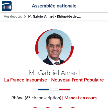
Accèder
Aller au contenu
Aller en bas de la page
Assemblée nationale
à la
page
Vos députés
M. Gabriel Amard - Rhône (6e circonscription)
d'accueil
M. Gabriel Amard
La France insoumise - Nouveau Front Populaire
e
Rhône (6
circonscription)
| Mandat en cours