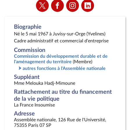
Voir
Voir
Voir
Voir
la
la
la
la
page
page
page
page
Twitter
Facebook
Instagram
Linkedin
Biographie
Né le 5 mai 1967 à Juvisy-sur-Orge (Yvelines)
Cadre administratif et commercial d'entreprise
Commission
Commission du développement durable et de
l'aménagement du territoire
(Membre)
autres fonctions à l'Assemblée nationale
Suppléant
Mme Melouka Hadj-Mimoune
Rattachement au titre du financement
de la vie politique
La France Insoumise
Adresse
Assemblée nationale, 126 Rue de l'Université,
75355 Paris 07 SP