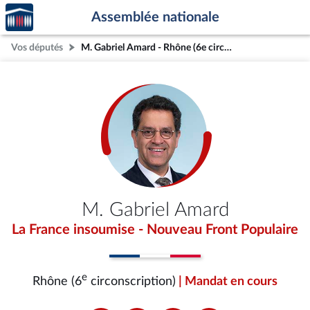
Accèder
Aller au contenu
Aller en bas de la page
Assemblée nationale
à la
page
Vos députés
M. Gabriel Amard - Rhône (6e circonscription)
d'accueil
M. Gabriel Amard
La France insoumise - Nouveau Front Populaire
e
Rhône (6
circonscription)
| Mandat en cours