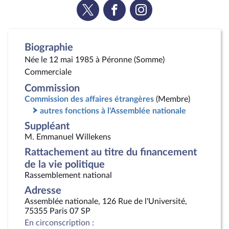
Voir
Voir
Voir
la
la
la
page
page
page
Twitter
Facebook
Instagram
Biographie
Née le 12 mai 1985 à Péronne (Somme)
Commerciale
Commission
Commission des affaires étrangères
(Membre)
autres fonctions à l'Assemblée nationale
Suppléant
M. Emmanuel Willekens
Rattachement au titre du financement
de la vie politique
Rassemblement national
Adresse
Assemblée nationale, 126 Rue de l'Université,
75355 Paris 07 SP
En circonscription :