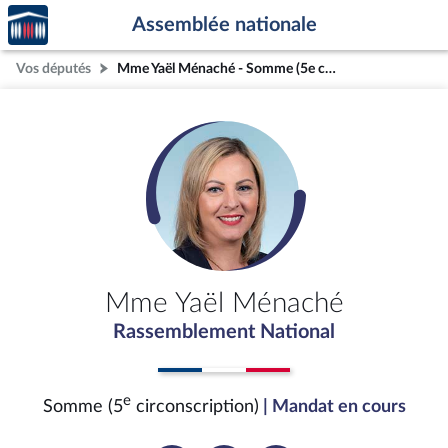
Accèder
Aller au contenu
Aller en bas de la page
Assemblée nationale
à la
page
Vos députés
Mme Yaël Ménaché - Somme (5e circonscription)
d'accueil
Mme Yaël Ménaché
Rassemblement National
e
Somme (5
circonscription)
| Mandat en cours