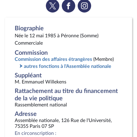
Voir
Voir
Voir
la
la
la
page
page
page
Twitter
Facebook
Instagram
Biographie
Née le 12 mai 1985 à Péronne (Somme)
Commerciale
Commission
Commission des affaires étrangères
(Membre)
autres fonctions à l'Assemblée nationale
Suppléant
M. Emmanuel Willekens
Rattachement au titre du financement
de la vie politique
Rassemblement national
Adresse
Assemblée nationale, 126 Rue de l'Université,
75355 Paris 07 SP
En circonscription :