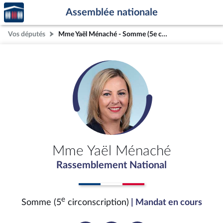
Accèder
Aller au contenu
Aller en bas de la page
Assemblée nationale
à la
page
Vos députés
Mme Yaël Ménaché - Somme (5e circonscription)
d'accueil
Mme Yaël Ménaché
Rassemblement National
e
Somme (5
circonscription)
| Mandat en cours