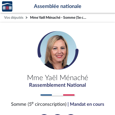
Accèder
Aller au contenu
Aller en bas de la page
Assemblée nationale
à la
page
Vos députés
Mme Yaël Ménaché - Somme (5e circonscription)
d'accueil
Mme Yaël Ménaché
Rassemblement National
e
Somme (5
circonscription)
| Mandat en cours