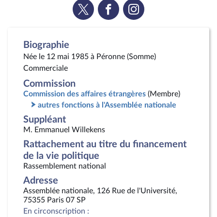
Voir
Voir
Voir
la
la
la
page
page
page
Twitter
Facebook
Instagram
Biographie
Née le 12 mai 1985 à Péronne (Somme)
Commerciale
Commission
Commission des affaires étrangères
(Membre)
autres fonctions à l'Assemblée nationale
Suppléant
M. Emmanuel Willekens
Rattachement au titre du financement
de la vie politique
Rassemblement national
Adresse
Assemblée nationale, 126 Rue de l'Université,
75355 Paris 07 SP
En circonscription :