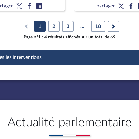
 sécurité et la tranquillité
des juridictions criminelles
rtager
partager
ncitoyens (suite)
Présomption de légitime 
pour les forces de l'ordre
1
2
3
...
18
Page n°1 : 4 résultats affichés sur un total de 69
es les interventions
Actualité parlementaire