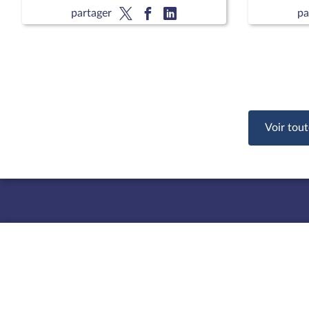
public, la sécurité et la tranquillité
public, la
partager
pa
de nos concitoyens (suite)
de nos co
Voir tout