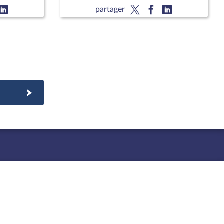
 ;
organique)
partager
défense