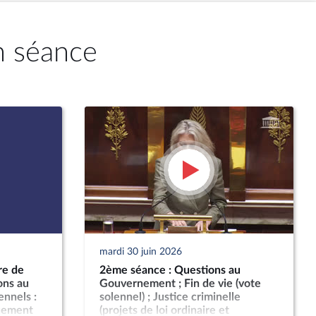
n séance
mardi 30 juin 2026
re de
2ème séance : Questions au
ons au
Gouvernement ; Fin de vie (vote
nnels :
solennel) ; Justice criminelle
rcement
(projets de loi ordinaire et