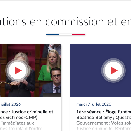
ntions en commission et e
juillet 2026
mardi 7 juillet 2026
ce : Justice criminelle et
1ère séance : Éloge funèb
es victimes (CMP) ;
Béatrice Bellamy ; Questi
 immédiates aux
Gouvernement ; Votes sole
es troublant l'ordre
Justice criminelle, Renfo