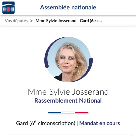
Accèder
Aller au contenu
Aller en bas de la page
Assemblée nationale
à la
page
Vos députés
Mme Sylvie Josserand - Gard (6e circonscription)
d'accueil
Mme Sylvie Josserand
Rassemblement National
e
Gard (6
circonscription)
| Mandat en cours