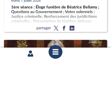
mardi 7 juillet 2026
1ère séance : Éloge funèbre de Béatrice Bellamy ;
Questions au Gouvernement ; Votes solennels :
Justice criminelle, Renforcement des juridictions
criminelles ; Présomption de légitime défense
pour les forces de l'ordre
partager
mardi 30 juin 2026
2ème séance : Questions au Gouvernement ; Fin
de vie (vote solennel) ; Justice criminelle (projets
de loi ordinaire et organique)