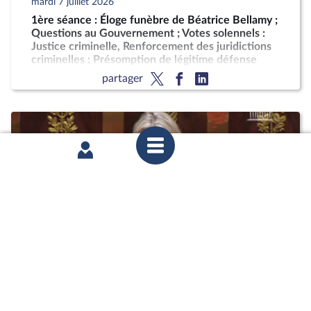
mardi 7 juillet 2026
1ère séance : Éloge funèbre de Béatrice Bellamy ;
Questions au Gouvernement ; Votes solennels :
Justice criminelle, Renforcement des juridictions
criminelles ; Présomption de légitime défense
pour les forces de l'ordre
partager
mardi 30 juin 2026
2ème séance : Questions au Gouvernement ; Fin
de vie (vote solennel) ; Justice criminelle (projets
de loi ordinaire et organique)