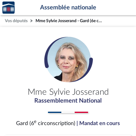
Accèder
Aller au contenu
Aller en bas de la page
Assemblée nationale
à la
page
Vos députés
Mme Sylvie Josserand - Gard (6e circonscription)
d'accueil
Mme Sylvie Josserand
Rassemblement National
e
Gard (6
circonscription)
| Mandat en cours