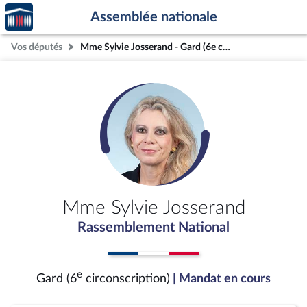
Accèder
Aller au contenu
Aller en bas de la page
Assemblée nationale
à la
page
Vos députés
Mme Sylvie Josserand - Gard (6e circonscription)
d'accueil
Mme Sylvie Josserand
Rassemblement National
e
Gard (6
circonscription)
| Mandat en cours