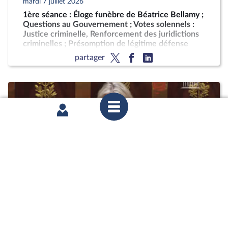
mardi 7 juillet 2026
1ère séance : Éloge funèbre de Béatrice Bellamy ;
Questions au Gouvernement ; Votes solennels :
Justice criminelle, Renforcement des juridictions
criminelles ; Présomption de légitime défense
pour les forces de l'ordre
partager
mardi 30 juin 2026
2ème séance : Questions au Gouvernement ; Fin
de vie (vote solennel) ; Justice criminelle (projets
de loi ordinaire et organique)