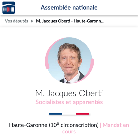
Accèder
Aller au contenu
Aller en bas de la page
Assemblée nationale
à la
page
Vos députés
M. Jacques Oberti - Haute-Garonne (10e circonscription)
d'accueil
M. Jacques Oberti
Socialistes et apparentés
e
Haute-Garonne (10
circonscription)
| Mandat en
cours