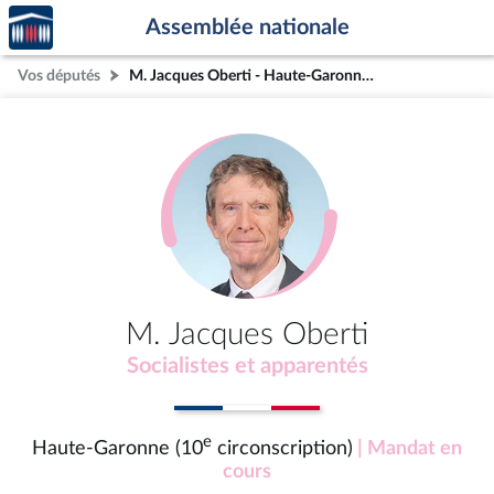
Accèder
Aller au contenu
Aller en bas de la page
Assemblée nationale
à la
page
Vos députés
M. Jacques Oberti - Haute-Garonne (10e circonscription)
d'accueil
M. Jacques Oberti
Socialistes et apparentés
e
Haute-Garonne (10
circonscription)
| Mandat en
cours