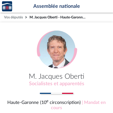
Accèder
Aller au contenu
Aller en bas de la page
Assemblée nationale
à la
page
Vos députés
M. Jacques Oberti - Haute-Garonne (10e circonscription)
d'accueil
M. Jacques Oberti
Socialistes et apparentés
e
Haute-Garonne (10
circonscription)
| Mandat en
cours