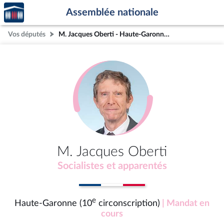
Accèder
Aller au contenu
Aller en bas de la page
Assemblée nationale
à la
page
Vos députés
M. Jacques Oberti - Haute-Garonne (10e circonscription)
d'accueil
M. Jacques Oberti
Socialistes et apparentés
e
Haute-Garonne (10
circonscription)
| Mandat en
cours