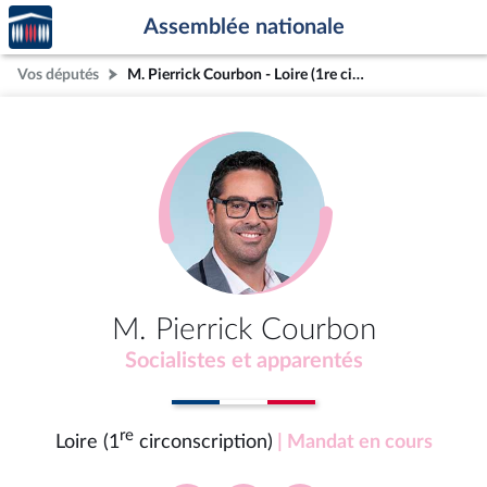
Accèder
Aller au contenu
Aller en bas de la page
Assemblée nationale
à la
page
Vos députés
M. Pierrick Courbon - Loire (1re circonscription)
d'accueil
M. Pierrick Courbon
Socialistes et apparentés
re
Loire (1
circonscription)
| Mandat en cours