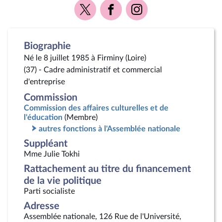
Voir
Voir
Voir
la
la
la
page
page
page
Twitter
Facebook
Instagram
Biographie
Né le 8 juillet 1985 à Firminy (Loire)
(37) - Cadre administratif et commercial
d'entreprise
Commission
Commission des affaires culturelles et de
l'éducation
(Membre)
autres fonctions à l'Assemblée nationale
Suppléant
Mme Julie Tokhi
Rattachement au titre du financement
de la vie politique
Parti socialiste
Adresse
Assemblée nationale, 126 Rue de l'Université,