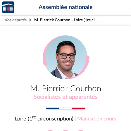
Accèder
Aller au contenu
Aller en bas de la page
Assemblée nationale
à la
page
Vos députés
M. Pierrick Courbon - Loire (1re circonscription)
d'accueil
M. Pierrick Courbon
Socialistes et apparentés
re
Loire (1
circonscription)
| Mandat en cours