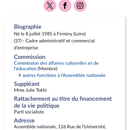
Voir
Voir
Voir
la
la
la
page
page
page
Twitter
Facebook
Instagram
Biographie
Né le 8 juillet 1985 à Firminy (Loire)
(37) - Cadre administratif et commercial
d'entreprise
Commission
Commission des affaires culturelles et de
l'éducation
(Membre)
autres fonctions à l'Assemblée nationale
Suppléant
Mme Julie Tokhi
Rattachement au titre du financement
de la vie politique
Parti socialiste
Adresse
Assemblée nationale, 126 Rue de l'Université,