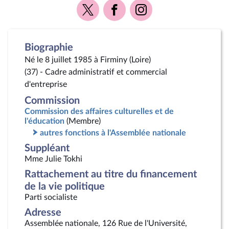
Voir
Voir
Voir
la
la
la
page
page
page
Twitter
Facebook
Instagram
Biographie
Né le 8 juillet 1985 à Firminy (Loire)
(37) - Cadre administratif et commercial
d'entreprise
Commission
Commission des affaires culturelles et de
l'éducation
(Membre)
autres fonctions à l'Assemblée nationale
Suppléant
Mme Julie Tokhi
Rattachement au titre du financement
de la vie politique
Parti socialiste
Adresse
Assemblée nationale, 126 Rue de l'Université,