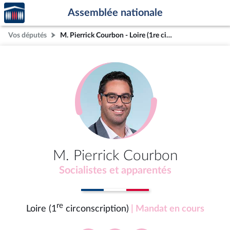
Accèder
Aller au contenu
Aller en bas de la page
Assemblée nationale
à la
page
Vos députés
M. Pierrick Courbon - Loire (1re circonscription)
d'accueil
M. Pierrick Courbon
Socialistes et apparentés
re
Loire (1
circonscription)
| Mandat en cours