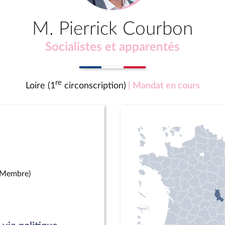
M. Pierrick Courbon
Socialistes et apparentés
re
Loire (1
circonscription)
| Mandat en cours
(Membre)