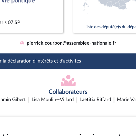
vie politique
aris 07 SP
Liste des député(e)s du dé
@
pierrick.courbon@assemblee-nationale.fr
 la déclaration d'intérêts et d'activités
Collaborateurs
jamin Gibert
Lisa Moulin--Villard
Laëtitia Riffard
Marie Va