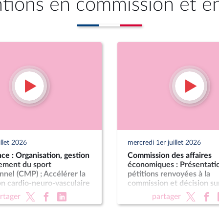
ntions en commission et e
illet 2026
mercredi 1er juillet 2026
ce : Organisation, gestion
Commission des affaires
cement du sport
économiques : Présentati
nnel (CMP) ; Accélérer la
pétitions renvoyées à la
n cardio-neuro-vasculaire
commission et décision sur
Pour une montagne vivante
classement ou leur exame
rtager
partager
raine (CMP)