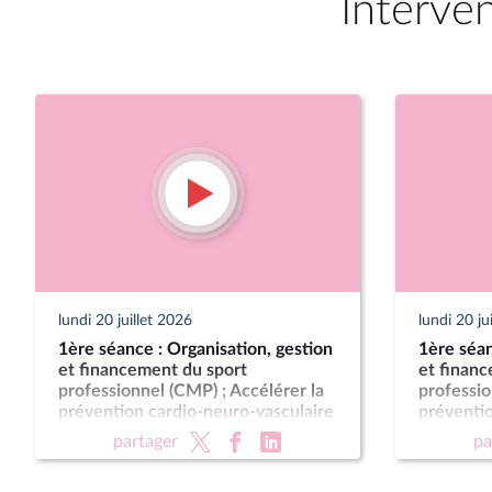
Interve
lundi 20 juillet 2026
lundi 20 ju
1ère séance : Organisation, gestion
1ère séan
et financement du sport
et finan
professionnel (CMP) ; Accélérer la
professio
prévention cardio-neuro-vasculaire
préventio
(CMP) ; Pour une montagne vivante
(CMP) ; 
partager
pa
et souveraine (CMP)
et souve