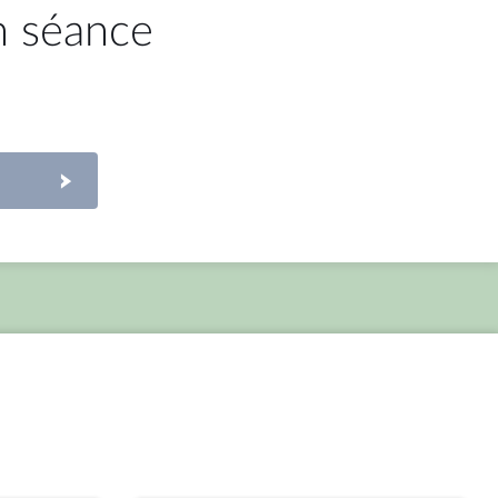
n séance
mardi 30 juin 2026
inelle
3ème séance : Justice criminelle
(projets de loi ordinaire et
organique) (suite)
partager