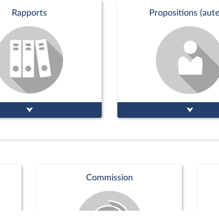
1
2
3
...
30
Page n°1 : 4 résultats affichés sur un total de 119
es les interventions
Actualité parlementaire