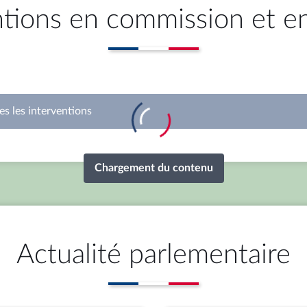
ntions en commission et e
 juillet 2026
mardi 30 juin 2026
n des lois : M. François-
3ème séance : Justice crim
et, proposé aux fonctions
(projets de loi ordinaire et
seur des droits
organique) (suite)
rtager
partager