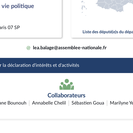
vie politique
aris 07 SP
Liste des député(e)s du dé
@
lea.balage@assemblee-nationale.fr
 la déclaration d'intérêts et d'activités
Collaborateurs
ane Bounouh
Annabelle Chelil
Sébastien Goua
Marilyne Y