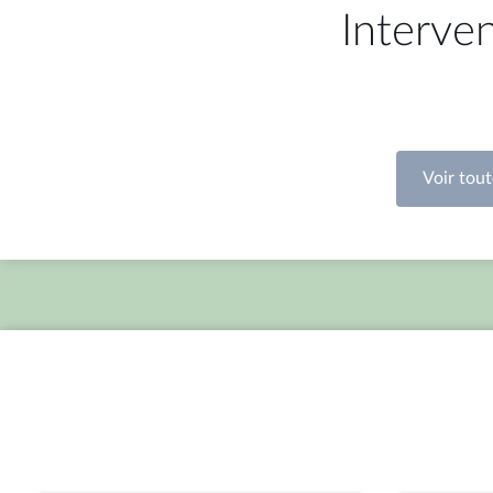
Interve
mardi 21 juillet 2026
mercredi 15
Commission des lois : Décision de
Commissio
classement ou d’examen de
Noël Buff
pétition ; M. Laurent Nuñez,
de Défen
ministre de l’Intérieur ; Règlements
Européens
partager
pa