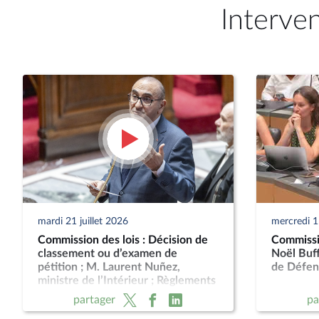
Interve
mardi 21 juillet 2026
mercredi 15
Commission des lois : Décision de
Commissio
classement ou d’examen de
Noël Buff
pétition ; M. Laurent Nuñez,
de Défen
ministre de l’Intérieur ; Règlements
Européens
partager
pa