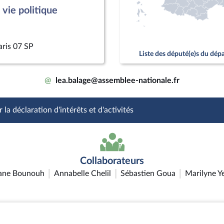
vie politique
aris 07 SP
Liste des député(e)s du dé
@
lea.balage@assemblee-nationale.fr
 la déclaration d'intérêts et d'activités
Collaborateurs
ane Bounouh
Annabelle Chelil
Sébastien Goua
Marilyne Y