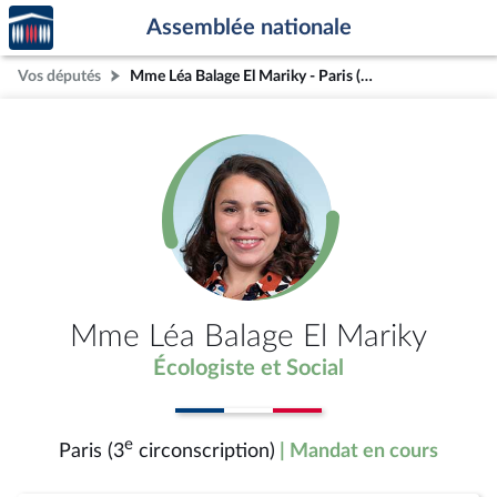
Accèder
Aller au contenu
Aller en bas de la page
Assemblée nationale
à la
page
Vos députés
Mme Léa Balage El Mariky - Paris (3e circonscription)
d'accueil
Mme Léa Balage El Mariky
Écologiste et Social
e
Paris (3
circonscription)
| Mandat en cours