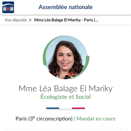
Accèder
Aller au contenu
Aller en bas de la page
Assemblée nationale
à la
page
Vos députés
Mme Léa Balage El Mariky - Paris (3e circonscription)
d'accueil
Mme Léa Balage El Mariky
Écologiste et Social
e
Paris (3
circonscription)
| Mandat en cours