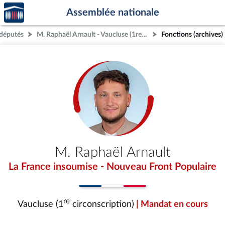
Accèder
Aller au contenu
Aller en bas de la page
Assemblée nationale
à la
page
députés
M. Raphaël Arnault - Vaucluse (1re circonscription)
Fonctions (archives)
d'accueil
M. Raphaël Arnault
La France insoumise - Nouveau Front Populaire
re
Vaucluse (1
circonscription)
| Mandat en cours