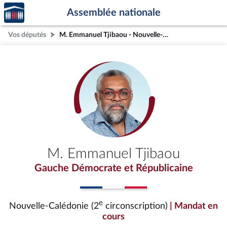
Accèder
Aller au contenu
Aller en bas de la page
Assemblée nationale
à la
page
Vos députés
M. Emmanuel Tjibaou - Nouvelle-Calédonie (2e circonscription)
d'accueil
M. Emmanuel Tjibaou
Gauche Démocrate et Républicaine
e
Nouvelle-Calédonie (2
circonscription)
| Mandat en
cours