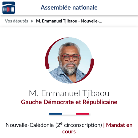
Accèder
Aller au contenu
Aller en bas de la page
Assemblée nationale
à la
page
Vos députés
M. Emmanuel Tjibaou - Nouvelle-Calédonie (2e circonscription)
d'accueil
M. Emmanuel Tjibaou
Gauche Démocrate et Républicaine
e
Nouvelle-Calédonie (2
circonscription)
| Mandat en
cours