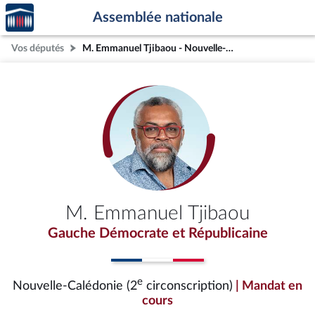
Accèder
Aller au contenu
Aller en bas de la page
Assemblée nationale
à la
page
Vos députés
M. Emmanuel Tjibaou - Nouvelle-Calédonie (2e circonscription)
d'accueil
M. Emmanuel Tjibaou
Gauche Démocrate et Républicaine
e
Nouvelle-Calédonie (2
circonscription)
| Mandat en
cours