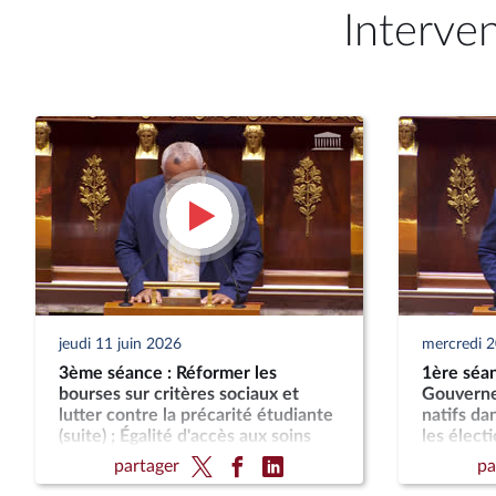
Interve
jeudi 11 juin 2026
mercredi 
3ème séance : Réformer les
1ère séan
bourses sur critères sociaux et
Gouverne
lutter contre la précarité étudiante
natifs da
(suite) ; Égalité d'accès aux soins
les élect
des ressortissants ultramarins en
Assemblé
partager
pa
hexagone ; Action résolue de la
Nouvelle