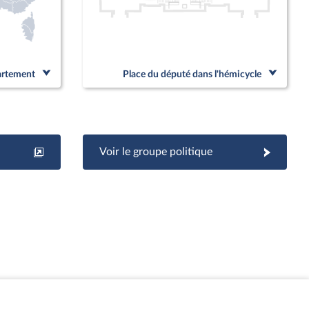
partement
Place du député dans l'hémicycle
Voir le groupe politique