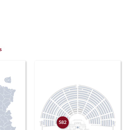
s
582