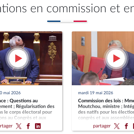
ntions en commission et e
20 mai 2026
mardi 19 mai 2026
ce : Questions au
Commission des lois : Mm
ment ; Régularisation des
Moutchou, ministre ; Inté
ns le corps électoral pour
des natifs pour les électio
ions au Congrès et aux
congrès et aux assemblée
es de province de
province de Nouvelle-Cal
rtager
partager
 Calédonie ; Urgence pour