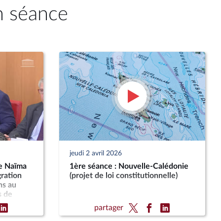
n séance
jeudi 2 avril 2026
e Naïma
1ère séance : Nouvelle-Calédonie
gration
(projet de loi constitutionnelle)
ns au
s de
édonie
partager