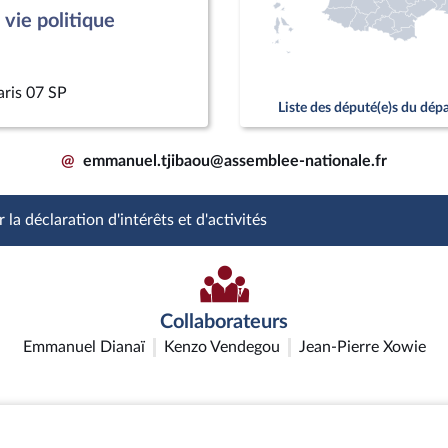
vie politique
aris 07 SP
Liste des député(e)s du dé
@
emmanuel.tjibaou@assemblee-nationale.fr
 la déclaration d'intérêts et d'activités
Collaborateurs
Emmanuel Dianaï
Kenzo Vendegou
Jean-Pierre Xowie