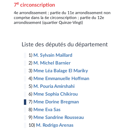
e
7
circonscription
3
4e arrondissement ; partie du 11e arrondissement non
comprise dans la 6e circonscription ; partie du 12e
4
arrondissement (quartier Quinze-Vingt)
1
2
14
Liste des députés du département
12
13
1)
M. Sylvain Maillard
1
2)
M. Michel Barnier
3)
Mme Léa Balage El Mariky
4)
Mme Emmanuelle Hoffman
5)
M. Pouria Amirshahi
6)
Mme Sophia Chikirou
7)
Mme Dorine Bregman
8)
Mme Eva Sas
9)
Mme Sandrine Rousseau
10)
M. Rodrigo Arenas