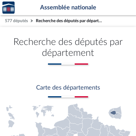
Accèder
Aller au contenu
Aller en bas de la page
Assemblée nationale
à la
page
577 députés
Recherche des députés par département
d'accueil
Recherche des députés par
département
Carte des départements