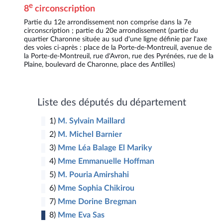
e
8
circonscription
3
Partie du 12e arrondissement non comprise dans la 7e
circonscription ; partie du 20e arrondissement (partie du
4
quartier Charonne située au sud d'une ligne définie par l'axe
1
des voies ci-après : place de la Porte-de-Montreuil, avenue de
la Porte-de-Montreuil, rue d'Avron, rue des Pyrénées, rue de la
2
14
Plaine, boulevard de Charonne, place des Antilles)
12
13
1
Liste des députés du département
1)
M. Sylvain Maillard
2)
M. Michel Barnier
3)
Mme Léa Balage El Mariky
4)
Mme Emmanuelle Hoffman
5)
M. Pouria Amirshahi
6)
Mme Sophia Chikirou
7)
Mme Dorine Bregman
8)
Mme Eva Sas