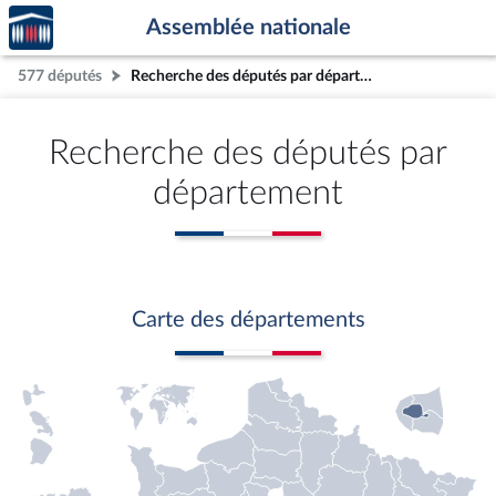
Accèder
Aller au contenu
Aller en bas de la page
Assemblée nationale
à la
page
577 députés
Recherche des députés par département
d'accueil
Recherche des députés par
département
Carte des départements