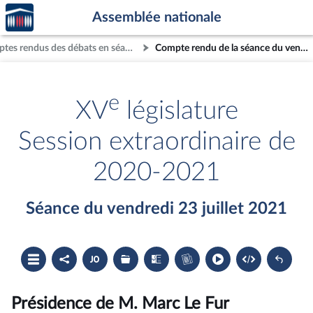
Accèder
Aller au contenu
Aller en bas de la page
Assemblée nationale
à la
page
Comptes rendus des débats en séance
Compte rendu de la séance du vendredi 23 juillet 2021
d'accueil
e
XV
législature
Session extraordinaire de
2020-2021
Séance du vendredi 23 juillet 2021
Ouvrir
Partager
Accéder
Les
Les
Accéder
le
le
au
dossiers
textes
au
sommaire
compte
document
législatifs
examinés
cahier
rendu
PDF
associés
bleu
du
Présidence de M. Marc Le Fur
compte