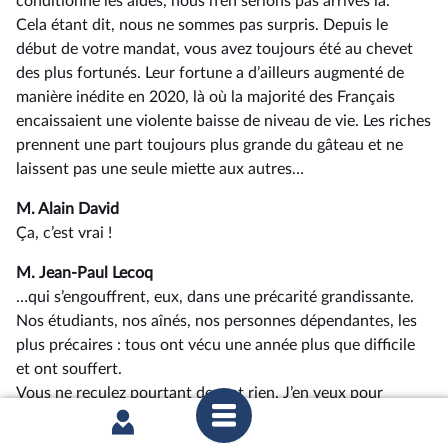
conditionné les aides, nous n’en serions pas arrivés là.
Cela étant dit, nous ne sommes pas surpris. Depuis le
début de votre mandat, vous avez toujours été au chevet
des plus fortunés. Leur fortune a d’ailleurs augmenté de
manière inédite en 2020, là où la majorité des Français
encaissaient une violente baisse de niveau de vie. Les riches
prennent une part toujours plus grande du gâteau et ne
laissent pas une seule miette aux autres…
M. Alain David
Ça, c’est vrai !
M. Jean-Paul Lecoq
…qui s’engouffrent, eux, dans une précarité grandissante.
Nos étudiants, nos aînés, nos personnes dépendantes, les
plus précaires : tous ont vécu une année plus que difficile
et ont souffert.
Vous ne reculez pourtant devant rien. J’en veux pour
exemple votre refus de déconjugaliser l’allocation aux
adultes handicapés (AAH), mesure qui vous aurait peu