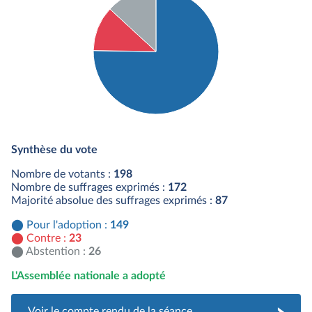
Détail du diagramme :
Pour : 149 députés
Synthèse du vote
Contre : 23 députés
Abstention : 26 députés
Nombre de votants :
198
Nombre de suffrages exprimés :
172
Majorité absolue des suffrages exprimés :
87
Pour l'adoption :
149
Contre :
23
Abstention :
26
L'Assemblée nationale a adopté
Voir le compte rendu de la séance