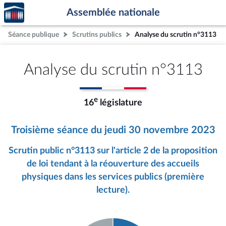
Accèder
Aller au contenu
Aller en bas de la page
Assemblée nationale
à la
page
Séance publique
Scrutins publics
Analyse du scrutin n°3113
d'accueil
Analyse du scrutin n°3113
e
16
législature
Troisième séance du jeudi 30 novembre 2023
Scrutin public n°3113 sur l'article 2 de la proposition
de loi tendant à la réouverture des accueils
physiques dans les services publics (première
lecture).