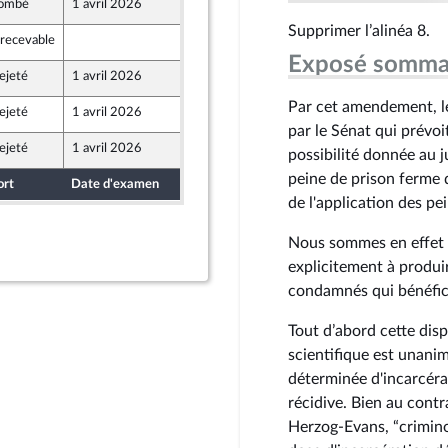
ombé
1 avril 2026
27 mars 2026
Supprimer l’alinéa 8.
rrecevable
17 mars 2026
Exposé somma
ejeté
1 avril 2026
17 mars 2026
Par cet amendement, le
ejeté
1 avril 2026
27 mars 2026
par le Sénat qui prévoi
ejeté
1 avril 2026
27 mars 2026
possibilité donnée au j
Populaire
peine de prison ferme 
ort
Date d'examen
Date de dépôt
de l'application des pe
Nous sommes en effet fa
explicitement à produi
condamnés qui bénéfic
Tout d’abord cette disp
scientifique est unani
déterminée d'incarcérat
récidive. Bien au cont
Herzog-Evans, “crimino