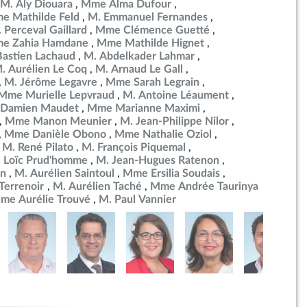
M. Aly Diouara
Mme Alma Dufour
e Mathilde Feld
M. Emmanuel Fernandes
 Perceval Gaillard
Mme Clémence Guetté
e Zahia Hamdane
Mme Mathilde Hignet
Bastien Lachaud
M. Abdelkader Lahmar
. Aurélien Le Coq
M. Arnaud Le Gall
M. Jérôme Legavre
Mme Sarah Legrain
Mme Murielle Lepvraud
M. Antoine Léaument
 Damien Maudet
Mme Marianne Maximi
Mme Manon Meunier
M. Jean-Philippe Nilor
Mme Danièle Obono
Mme Nathalie Oziol
M. René Pilato
M. François Piquemal
 Loïc Prud'homme
M. Jean-Hugues Ratenon
in
M. Aurélien Saintoul
Mme Ersilia Soudais
errenoir
M. Aurélien Taché
Mme Andrée Taurinya
me Aurélie Trouvé
M. Paul Vannier