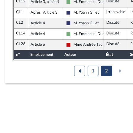
CL12
Discuté
T
Article 3, alinéa 9
M. Emmanuel Duplessy
Écologiste et Social
CL1
Irrecevable
I
Après l'Article 3
M. Yoann Gillet
Rassemblement National
CL2
Discuté
R
Article 4
M. Yoann Gillet
Rassemblement National
CL14
Discuté
R
Article 4
M. Emmanuel Duplessy
Écologiste et Social
CL26
Discuté
R
Article 6
Mme Andrée Taurinya
La France insoumise - Nouveau Front 
n°
Emplacement
Auteur
État
S
1
2