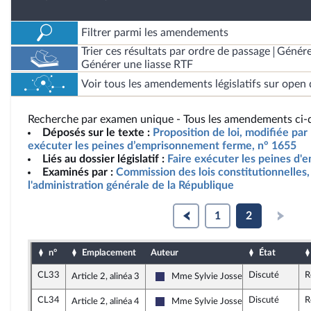
Filtrer parmi les amendements
Trier ces résultats par ordre de passage
Génére
Générer une liasse RTF
Voir tous les amendements législatifs sur open 
Recherche par examen unique - Tous les amendements ci-d
Déposés sur le texte :
Proposition de loi, modifiée par 
exécuter les peines d’emprisonnement ferme, n° 1655
Liés au dossier législatif :
Faire exécuter les peines d
Examinés par :
Commission des lois constitutionnelles, 
l'administration générale de la République
1
2
n°
Emplacement
Auteur
État
CL33
Discuté
R
Article 2, alinéa 3
Mme Sylvie Josserand
Rassemblement National
CL34
Discuté
R
Article 2, alinéa 4
Mme Sylvie Josserand
Rassemblement National