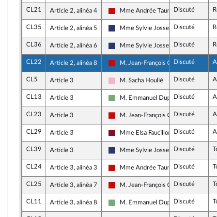
CL21
Discuté
R
Article 2, alinéa 4
Mme Andrée Taurinya
La France insoumise - Nouveau Front 
CL35
Discuté
R
Article 2, alinéa 5
Mme Sylvie Josserand
Rassemblement National
CL36
Discuté
R
Article 2, alinéa 6
Mme Sylvie Josserand
Rassemblement National
CL22
Discuté
A
Article 2, alinéa 8
M. Jean-François Coulomme
La France insoumise - Nouveau Front 
CL5
Discuté
A
Article 3
M. Sacha Houlié
Socialistes et apparentés
CL13
Discuté
A
Article 3
M. Emmanuel Duplessy
Écologiste et Social
CL23
Discuté
A
Article 3
M. Jean-François Coulomme
La France insoumise - Nouveau Front 
CL29
Discuté
A
Article 3
Mme Elsa Faucillon
Gauche Démocrate et Républicaine
CL39
Discuté
T
Article 3
Mme Sylvie Josserand
Rassemblement National
CL24
Discuté
T
Article 3, alinéa 3
Mme Andrée Taurinya
La France insoumise - Nouveau Front 
CL25
Discuté
T
Article 3, alinéa 7
M. Jean-François Coulomme
La France insoumise - Nouveau Front 
CL11
Discuté
T
Article 3, alinéa 8
M. Emmanuel Duplessy
Écologiste et Social