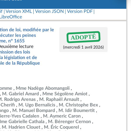
if
Version XML
Version JSON
Version PDF
ibreOffice
ion de loi, modifiée par le
ADOPTÉ
xécuter les peines
me, n° 1655
euxième lecture
(mercredi 1 avril 2026)
ssion des lois
la législation et de
ale de la République
ulomme
Mme Nadège Abomangoli
M. Gabriel Amard
Mme Ségolène Amiot
. Rodrigo Arenas
M. Raphaël Arnault
Cherifi
M. Ugo Bernalicis
M. Christophe Bex
ongo
M. Manuel Bompard
M. Idir Boumertit
ierre-Yves Cadalen
M. Aymeric Caron
me Gabrielle Cathala
M. Bérenger Cernon
M. Hadrien Clouet
M. Éric Coquerel