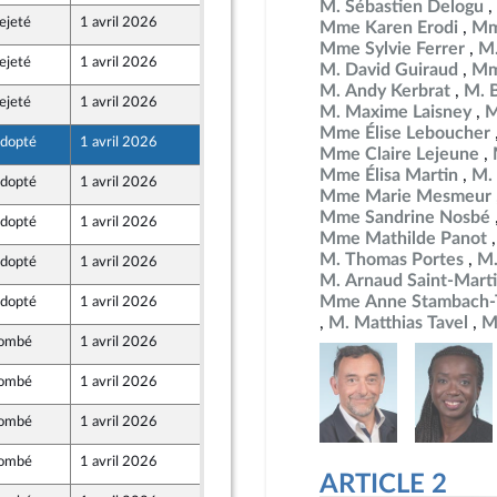
M. Sébastien Delogu
ejeté
1 avril 2026
27 mars 2026
Mme Karen Erodi
Mm
Populaire
Mme Sylvie Ferrer
M.
ejeté
1 avril 2026
28 mars 2026
M. David Guiraud
Mm
M. Andy Kerbrat
M. 
ejeté
1 avril 2026
28 mars 2026
M. Maxime Laisney
M
Mme Élise Leboucher
dopté
1 avril 2026
27 mars 2026
Mme Claire Lejeune
Populaire
Mme Élisa Martin
M.
dopté
1 avril 2026
24 mars 2026
Mme Marie Mesmeur
Mme Sandrine Nosbé
dopté
1 avril 2026
27 mars 2026
Mme Mathilde Panot
M. Thomas Portes
M.
dopté
1 avril 2026
27 mars 2026
Populaire
M. Arnaud Saint-Mart
Mme Anne Stambach-T
dopté
1 avril 2026
28 mars 2026
M. Matthias Tavel
M
ombé
1 avril 2026
28 mars 2026
ombé
1 avril 2026
27 mars 2026
Populaire
ombé
1 avril 2026
27 mars 2026
Populaire
ombé
1 avril 2026
27 mars 2026
ARTICLE 2