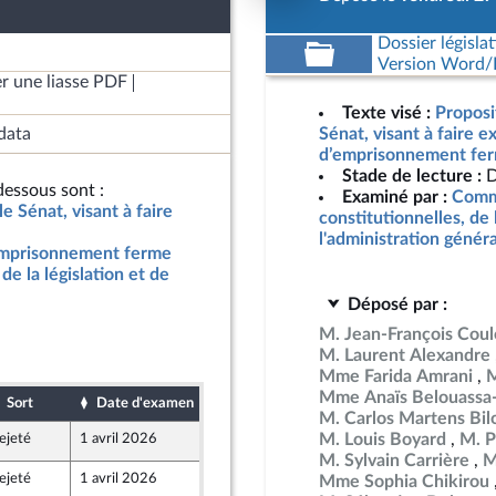
Dossier législat
Version Word/L
r une liasse PDF
Texte visé :
Proposit
data
Sénat, visant à faire e
d’emprisonnement fer
Stade de lecture :
D
essous sont :
Examiné par :
Commi
le Sénat, visant à faire
constitutionnelles, de 
l'administration génér
'emprisonnement ferme
de la législation et de
Déposé par :
M. Jean-François Co
M. Laurent Alexandre
Mme Farida Amrani
M
Mme Anaïs Belouassa-
Sort
Date d'examen
Date de dépôt
M. Carlos Martens Bil
M. Louis Boyard
M. P
ejeté
1 avril 2026
28 mars 2026
M. Sylvain Carrière
M
ejeté
1 avril 2026
28 mars 2026
Mme Sophia Chikirou