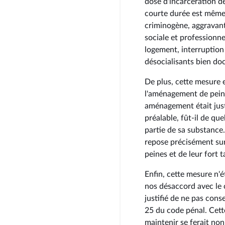
dose d'incarcération dé
courte durée est même 
criminogène, aggravant 
sociale et professionn
logement, interruption
désocialisants bien do
De plus, cette mesure 
l'aménagement de peine
aménagement était just
préalable, fût-il de qu
partie de sa substance
repose précisément sur
peines et de leur fort t
Enfin, cette mesure n'é
nos désaccord avec le c
justifié de ne pas conse
25 du code pénal. Cett
maintenir se ferait non