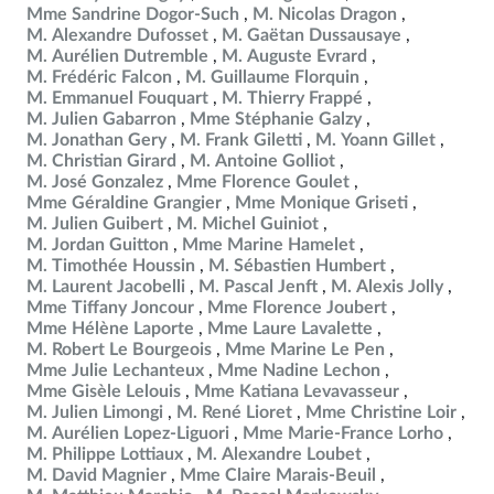
Mme Sandrine Dogor-Such
M. Nicolas Dragon
M. Alexandre Dufosset
M. Gaëtan Dussausaye
M. Aurélien Dutremble
M. Auguste Evrard
M. Frédéric Falcon
M. Guillaume Florquin
M. Emmanuel Fouquart
M. Thierry Frappé
M. Julien Gabarron
Mme Stéphanie Galzy
M. Jonathan Gery
M. Frank Giletti
M. Yoann Gillet
M. Christian Girard
M. Antoine Golliot
M. José Gonzalez
Mme Florence Goulet
Mme Géraldine Grangier
Mme Monique Griseti
M. Julien Guibert
M. Michel Guiniot
M. Jordan Guitton
Mme Marine Hamelet
M. Timothée Houssin
M. Sébastien Humbert
M. Laurent Jacobelli
M. Pascal Jenft
M. Alexis Jolly
Mme Tiffany Joncour
Mme Florence Joubert
Mme Hélène Laporte
Mme Laure Lavalette
M. Robert Le Bourgeois
Mme Marine Le Pen
Mme Julie Lechanteux
Mme Nadine Lechon
Mme Gisèle Lelouis
Mme Katiana Levavasseur
M. Julien Limongi
M. René Lioret
Mme Christine Loir
M. Aurélien Lopez-Liguori
Mme Marie-France Lorho
M. Philippe Lottiaux
M. Alexandre Loubet
M. David Magnier
Mme Claire Marais-Beuil