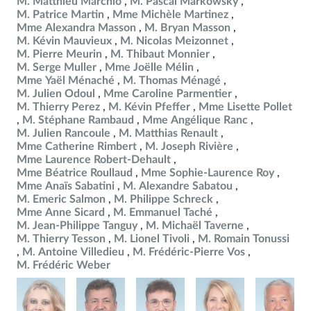
M. Matthieu Marchio
M. Pascal Markowsky
M. Patrice Martin
Mme Michèle Martinez
Mme Alexandra Masson
M. Bryan Masson
M. Kévin Mauvieux
M. Nicolas Meizonnet
M. Pierre Meurin
M. Thibaut Monnier
M. Serge Muller
Mme Joëlle Mélin
Mme Yaël Ménaché
M. Thomas Ménagé
M. Julien Odoul
Mme Caroline Parmentier
M. Thierry Perez
M. Kévin Pfeffer
Mme Lisette Pollet
M. Stéphane Rambaud
Mme Angélique Ranc
M. Julien Rancoule
M. Matthias Renault
Mme Catherine Rimbert
M. Joseph Rivière
Mme Laurence Robert-Dehault
Mme Béatrice Roullaud
Mme Sophie-Laurence Roy
Mme Anaïs Sabatini
M. Alexandre Sabatou
M. Emeric Salmon
M. Philippe Schreck
Mme Anne Sicard
M. Emmanuel Taché
M. Jean-Philippe Tanguy
M. Michaël Taverne
M. Thierry Tesson
M. Lionel Tivoli
M. Romain Tonussi
M. Antoine Villedieu
M. Frédéric-Pierre Vos
M. Frédéric Weber