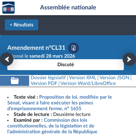
Accèder
Aller au contenu
Aller en bas de la page
Assemblée nationale
à la
page
d'accueil
< Résultats
Amendement n°CL31
Déposé le
samedi 28 mars 2026
Discuté
Dossier législatif
Version XML
Version JSON
Version PDF
Version Word/LibreOffice
Texte visé :
Proposition de loi, modifiée par le
Sénat, visant à faire exécuter les peines
d’emprisonnement ferme, n° 1655
Stade de lecture :
Deuxième lecture
Examiné par :
Commission des lois
constitutionnelles, de la législation et de
l'administration générale de la République