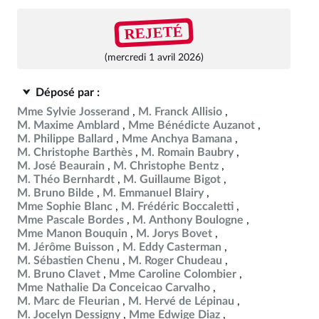
REJETÉ
(mercredi 1 avril 2026)
Déposé par :
Mme Sylvie Josserand
M. Franck Allisio
M. Maxime Amblard
Mme Bénédicte Auzanot
M. Philippe Ballard
Mme Anchya Bamana
M. Christophe Barthès
M. Romain Baubry
M. José Beaurain
M. Christophe Bentz
M. Théo Bernhardt
M. Guillaume Bigot
M. Bruno Bilde
M. Emmanuel Blairy
Mme Sophie Blanc
M. Frédéric Boccaletti
Mme Pascale Bordes
M. Anthony Boulogne
Mme Manon Bouquin
M. Jorys Bovet
M. Jérôme Buisson
M. Eddy Casterman
M. Sébastien Chenu
M. Roger Chudeau
M. Bruno Clavet
Mme Caroline Colombier
Mme Nathalie Da Conceicao Carvalho
M. Marc de Fleurian
M. Hervé de Lépinau
M. Jocelyn Dessigny
Mme Edwige Diaz